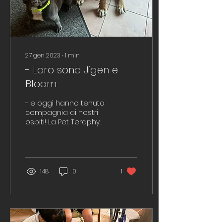
27 gen 2023
∙
1
min
- Loro sono Jigen e
Bloom
- e oggi hanno tenuto
compagnia ai nostri
ospiti! La Pet Teraphy
infatti ha molteplici
effetti positivi: - -
permette...
148
0
1