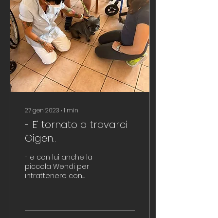
27 gen 2023
∙
1
min
- E’ tornato a trovarci
Gigen..
- e con lui anche la
piccola Wendi per
intrattenere con
svariate attività i nostri
ospiti che hanno
accolto questi
meravigliosi...